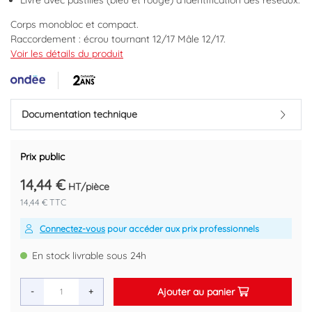
Livré avec pastilles (bleu et rouge) d'identification des réseaux.
Corps monobloc et compact.
Raccordement : écrou tournant 12/17 Mâle 12/17.
Manoeuvre ergonomique par croisillon 1/4 de tour.
Voir les détails du produit
Livré avec 2 pastilles d'identification (une bleue et une rouge).
Marque : ONDEE
Code EAN : 3540737806225
Documentation technique
Prix public
14,44 €
HT/pièce
14,44 € TTC
Connectez-vous
pour accéder aux prix professionnels
En stock livrable sous 24h
Ajouter au panier
-
+