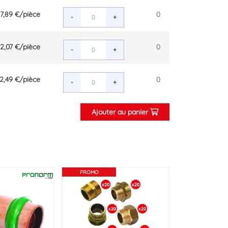
7,89 €
/pièce
0
-
+
2,07 €
/pièce
0
-
+
2,49 €
/pièce
0
-
+
Ajouter au panier
PROMO