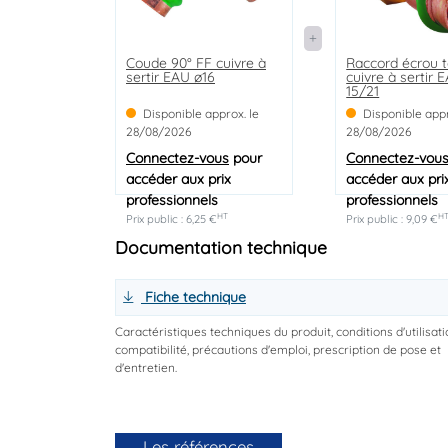
Coude 90° FF cuivre à
Raccord écrou 
sertir EAU ø16
cuivre à sertir 
15/21
Disponible approx. le
Disponible appr
28/08/2026
28/08/2026
Connectez-vous
pour
Connectez-vou
accéder aux prix
accéder aux pri
professionnels
professionnels
HT
H
Prix public : 6,25 €
Prix public : 9,09 €
Documentation technique
Fiche technique
Caractéristiques techniques du produit, conditions d'utilisati
compatibilité, précautions d'emploi, prescription de pose et
d'entretien.
Les références