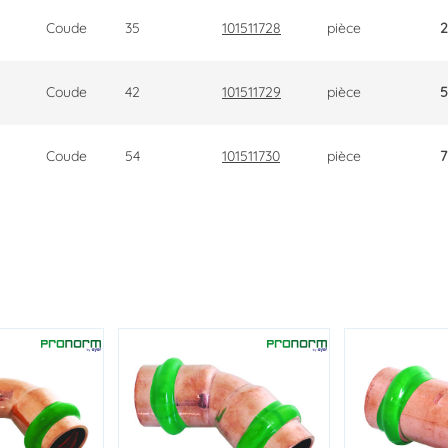
Coude
35
101511728
pièce
2
Coude
42
101511729
pièce
5
Coude
54
101511730
pièce
7