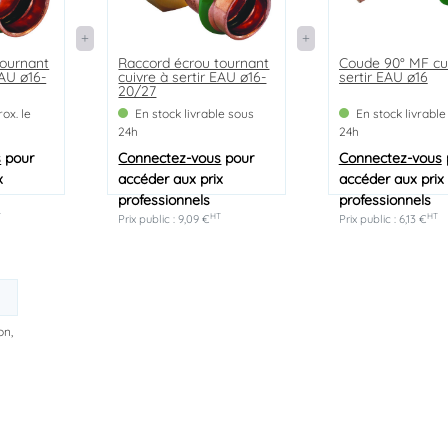
tournant
Raccord écrou tournant
Coude 90° MF cu
EAU ø16-
cuivre à sertir EAU ø16-
sertir EAU ø16
20/27
ox. le
En stock livrable sous
En stock livrable
24h
24h
s
pour
Connectez-vous
pour
Connectez-vous
x
accéder aux prix
accéder aux prix
professionnels
professionnels
T
HT
HT
Prix public : 9,09 €
Prix public : 6,13 €
on,