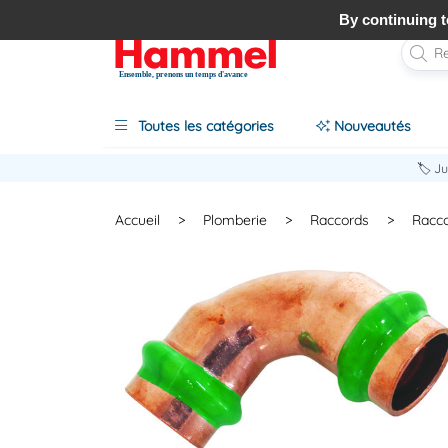
By continuing to
Ensemble, prenons un temps d'avance
Toutes les catégories
Nouveautés
🏷️ J
Accueil
>
Plomberie
>
Raccords
>
Racco