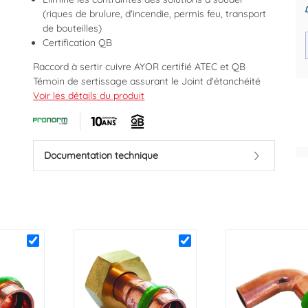
(riques de brulure, d'incendie, permis feu, transport
de bouteilles)
Certification QB
Raccord à sertir cuivre AYOR certifié ATEC et QB
Témoin de sertissage assurant le Joint d'étanchéité
Des prix justes et personnalisés
Paiement différé sous
EPDM
Voir les détails du produit
pour les pros
dès la 1ère comm
Profil de sertissage : V
Raccordement indémontable conformément à la
norme EN1057
Pression maxi 16 bars
Documentation technique
Température maximum 120°C
Marque : PRONORM BY AYOR
Code EAN : 3540730022950