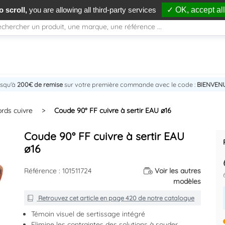
 scroll,
you are allowing all third-party services
✓ OK, accept all
usqu'à
200€ de remise
sur votre première commande avec le code :
BIENVEN
rds cuivre
>
Coude 90° FF cuivre à sertir EAU ø16
Coude 90° FF cuivre à sertir EAU
ø16
Référence : 101511724
Voir les autres
modèles
Retrouvez cet article en
page 420
de notre catalogue
Témoin visuel de sertissage intégré
Elimine les contraintes des solutions à souder