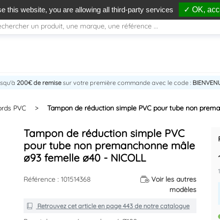
e this website, you are allowing all third-party services
✓ OK, acce
usqu'à
200€ de remise
sur votre première commande avec le code :
BIENVEN
ords PVC
>
Tampon de réduction simple PVC pour tube non prema
Tampon de réduction simple PVC
pour tube non premanchonne mâle
ø93 femelle ø40 - NICOLL
Référence : 101514368
Voir les autres
modèles
Retrouvez cet article en
page 443
de notre catalogue