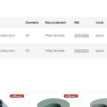
Diamètre
Raccordement
Réf.
Cond.
réduction
40
Mâle femelle
101514368
pièce
réduction
50
Mâle femelle
101514370
pièce