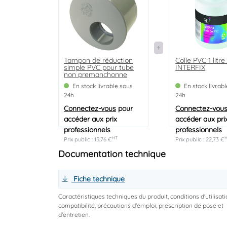
Tampon de réduction
Colle PVC 1 litre 
simple PVC pour tube
INTERFIX
non premanchonne
mâle ø93 femelle ø40 -
En stock livrable sous
En stock livrab
NICOLL
24h
24h
Connectez-vous
pour
Connectez-vou
accéder aux prix
accéder aux pri
professionnels
professionnels
HT
Prix public : 15,76 €
Prix public : 22,73 €
Documentation technique
Fiche technique
Caractéristiques techniques du produit, conditions d'utilisati
compatibilité, précautions d'emploi, prescription de pose et
d'entretien.