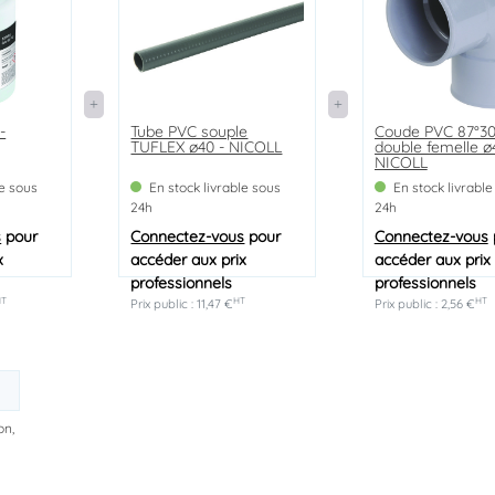
-
Tube PVC souple
Coude PVC 87°3
TUFLEX ø40 - NICOLL
double femelle ø
NICOLL
le sous
En stock livrable sous
En stock livrable
24h
24h
s
pour
Connectez-vous
pour
Connectez-vous
x
accéder aux prix
accéder aux prix
professionnels
professionnels
HT
HT
HT
Prix public : 11,47 €
Prix public : 2,56 €
on,