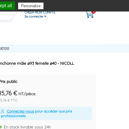
pt all
Personalize
0
CRÉER MON COMPTE
Se connecter
UE100
nchonne mâle ø93 femelle ø40 - NICOLL
Prix public
15,76 €
HT/pièce
15,76 € TTC
Connectez-vous
pour accéder aux prix
professionnels
En stock livrable sous 24h