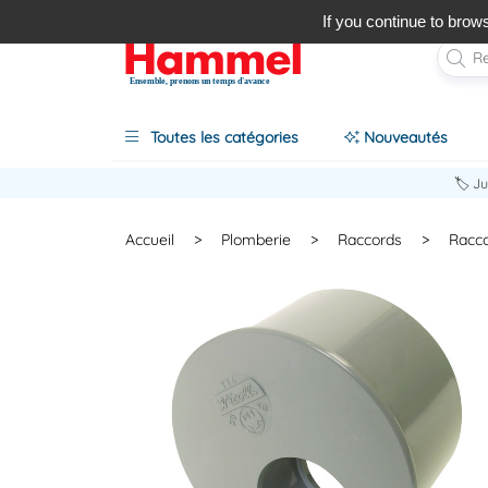
If you continue to brows
Ensemble, prenons un temps d'avance
Toutes les catégories
Nouveautés
🏷️ J
Accueil
>
Plomberie
>
Raccords
>
Racc