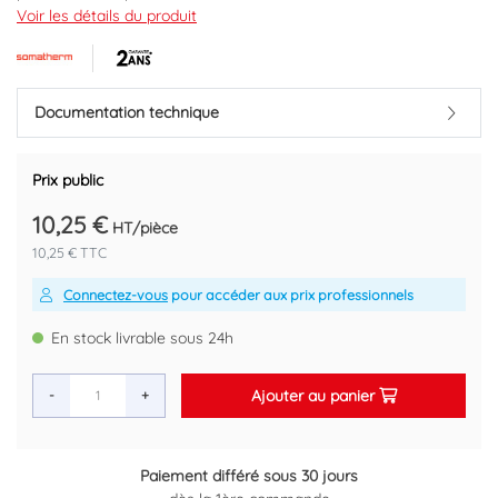
Permet la dépose d'un compteur ou la mise en eau d'un réseau
Voir les détails du produit
en toute sécurité tout en conservant la possiblité de remonter un
compteur d'eau à la place de la rallonge.
Matière laiton pour une meilleure durabilité dans le temps.
Longueur : 110mm.
Documentation technique
Raccord double mâle 3/4".
Marque : SOMATHERM
Prix public
Code EAN : 3540732140003
10,25 €
HT/pièce
10,25 € TTC
Connectez-vous
pour accéder aux prix professionnels
En stock livrable sous 24h
Ajouter au panier
-
+
Paiement différé sous 30 jours
Retour gratuit sous 14 jours