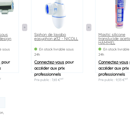
 sous
Siphon de lavabo
Mastic silicone
 design
easyphon ø32 - NICOLL
translucide aceti
HAMMEL
le sous
En stock livrable sous
En stock livrable
24h
24h
s
pour
Connectez-vous
pour
Connectez-vous
x
accéder aux prix
accéder aux prix
professionnels
professionnels
T
HT
HT
Prix public : 7,65 €
Prix public : 9,33 €
on,