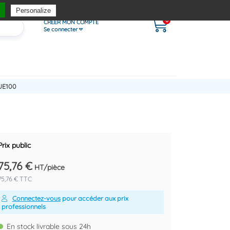
Personalize
0
CRÉER MON COMPTE
Se connecter
UE100
Prix public
75,76 €
HT/pièce
75,76 € TTC
Connectez-vous
pour accéder aux prix
professionnels
En stock livrable sous 24h