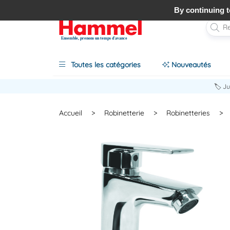
By continuing to
Ensemble, prenons un temps d'avance
Toutes les catégories
Nouveautés
🏷️ J
Accueil
>
Robinetterie
>
Robinetteries
>