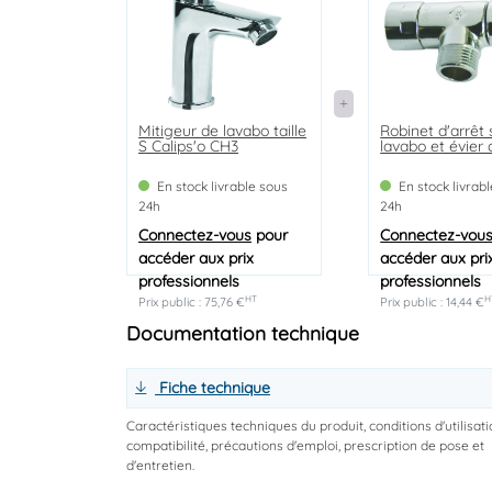
Mitigeur de lavabo taille
Robinet d'arrêt
S Calips'o CH3
lavabo et évier
En stock livrable sous
En stock livrab
24h
24h
Connectez-vous
pour
Connectez-vou
accéder aux prix
accéder aux pri
professionnels
professionnels
HT
H
Prix public : 75,76 €
Prix public : 14,44 €
Documentation technique
Fiche technique
Caractéristiques techniques du produit, conditions d'utilisati
compatibilité, précautions d'emploi, prescription de pose et
d'entretien.