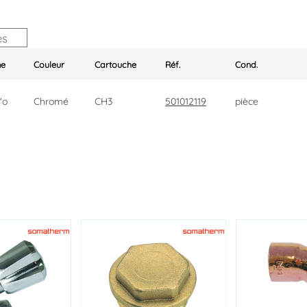
es
me
Couleur
Cartouche
Réf.
Cond.
'o
Chromé
CH3
501012119
pièce