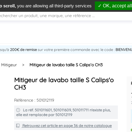
 scroll,
you are allowing all third-party services
✓ OK, accept all
usqu'à
200€ de remise
sur votre première commande avec le code :
BIENVEN
Mitigeur
>
Mitigeur de lavabo taille S Calips'o CH3
Mitigeur de lavabo taille S Calips'o
CH3
Référence : 501012119
La réf. 501011601, 501011609, 501011711 n'existe plus,
elle est remplacée par 501012119
Retrouvez cet article en
page 36
de notre catalogue