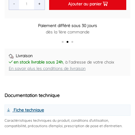
Marque : ELMER BY AYOR
Ajouter au panier
-
+
Code EAN : 3540737806218
Paiement différé sous 30 jours
Retour gratuit sous 14 jours
dès la 1ère commande
Plus d'informations ici
Livraison
en stock livrable sous 24h
, à l'adresse de votre choix
En savoir plus les conditions de livraison
Documentation technique
Fiche technique
Caractéristiques techniques du produit, conditions d'utilisation,
compatibilité, précautions d'emploi, prescription de pose et d'entretien.