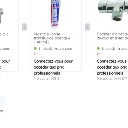
 clic
Mastic silicone
Robinet d'arrêt 
N
translucide acetique -
lavabo et évier d
HAMMEL
le sous
En stock livrable sous
En stock livrable
24h
24h
s
pour
Connectez-vous
pour
Connectez-vous
x
accéder aux prix
accéder aux prix
professionnels
professionnels
T
HT
HT
Prix public : 9,33 €
Prix public : 14,44 €
on,