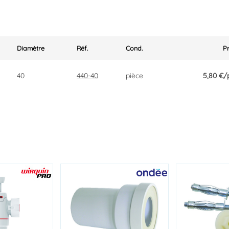
Diamètre
Réf.
Cond.
40
440-40
pièce
5,80 €
/