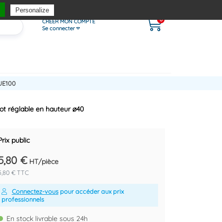
Personalize
0
CRÉER MON COMPTE
Se connecter
UE100
ot réglable en hauteur ø40
Prix public
5,80 €
HT/pièce
5,80 € TTC
Connectez-vous
pour accéder aux prix
professionnels
En stock livrable sous 24h