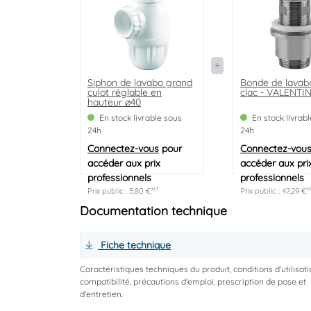
Siphon de lavabo grand
Bonde de lavabo
culot réglable en
clac - VALENTI
hauteur ø40
En stock livrable sous
En stock livrab
24h
24h
Connectez-vous
pour
Connectez-vou
accéder aux prix
accéder aux pri
professionnels
professionnels
HT
H
Prix public : 5,80 €
Prix public : 47,29 €
Documentation technique
Fiche technique
Caractéristiques techniques du produit, conditions d'utilisati
compatibilité, précautions d'emploi, prescription de pose et
d'entretien.