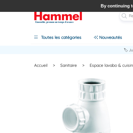
By continuing to
Ensemble, prenons un temps d'avance
Toutes les catégories
Nouveautés
🏷️ J
Accueil
>
Sanitaire
>
Espace lavabo & cuisi