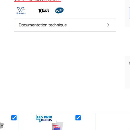
40
GARANTIE 10 ANS.
Marque : VALENTIN
Documentation technique
Référence fournisseur : 61020000100
Des prix justes et personnalisés
Code EAN : 3364545000398
pour les pros