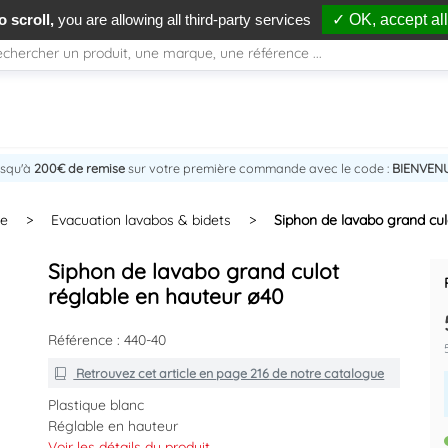
 scroll,
you are allowing all third-party services
✓ OK, accept all
usqu'à
200€ de remise
sur votre première commande avec le code :
BIENVEN
ne
>
Evacuation lavabos & bidets
>
Siphon de lavabo grand cul
Siphon de lavabo grand culot
réglable en hauteur ø40
Référence : 440-40
Retrouvez cet article en
page 216
de notre catalogue
Plastique blanc
Réglable en hauteur
Arrivée 33/42, sortie avec joint américain pour tube de
Voir les détails du produit