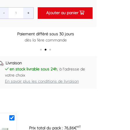
Ajouter au panier
-
+
Paiement différé sous 30 jours
Retour gratuit sous 14 jours
dès la 1ère commande
Plus d'informations ici
Livraison
en stock livrable sous 24h
, à l'adresse de
votre choix
En savoir plus les conditions de livraison
HT
Prix total du pack :
76,86
€